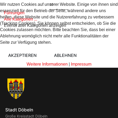
Wir nutzen Cookies auf unserer Website. Einige von ihnen sind
Limite der Paginierungsliste
essenziell für den Betrieb der Seite, während andere uns
Führungen
helfen, diese Website und die Nutzererfahrung zu verbessern
Alle Kategorien ...
(Tracking Cookies). Sie können selbst entscheiden, ob Sie die
Events aller Kategorien anzeigen
Cookies zulassen möchten. Bitte beachten Sie, dass bei einer
Ablehnung womöglich nicht mehr alle Funktionalitäten der
Seite zur Verfügung stehen.
AKZEPTIEREN
ABLEHNEN
Weitere Informationen
|
Impressum
Stadt Döbeln
Große Kreisstadt Döbeln