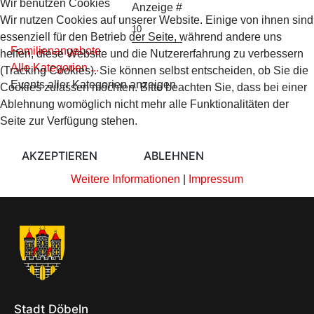
Wir benutzen Cookies
Anzeige #
Wir nutzen Cookies auf unserer Website. Einige von ihnen sind
Limite der Paginierungsliste
essenziell für den Betrieb der Seite, während andere uns
Familienangebote
helfen, diese Website und die Nutzererfahrung zu verbessern
Alle Kategorien ...
(Tracking Cookies). Sie können selbst entscheiden, ob Sie die
Events aller Kategorien anzeigen
Cookies zulassen möchten. Bitte beachten Sie, dass bei einer
Ablehnung womöglich nicht mehr alle Funktionalitäten der
Seite zur Verfügung stehen.
AKZEPTIEREN
ABLEHNEN
Weitere Informationen
|
Impressum
Stadt Döbeln