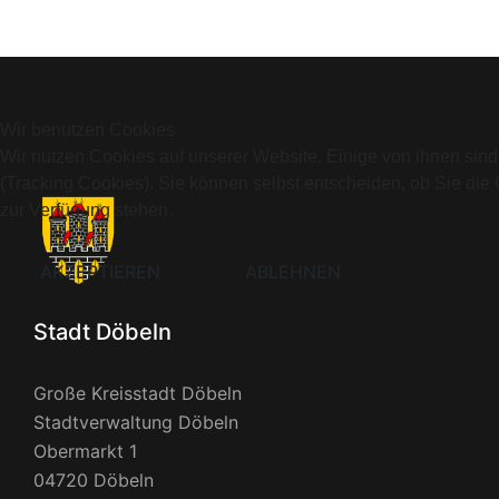
Wir benutzen Cookies
Wir nutzen Cookies auf unserer Website. Einige von ihnen sind
(Tracking Cookies). Sie können selbst entscheiden, ob Sie die
zur Verfügung stehen.
AKZEPTIEREN
ABLEHNEN
Stadt Döbeln
Große Kreisstadt Döbeln
Stadtverwaltung Döbeln
Obermarkt 1
04720 Döbeln