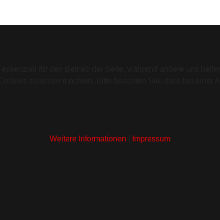
 essenziell für den Betrieb der Seite, während andere uns helf
 Cookies zulassen möchten. Bitte beachten Sie, dass bei einer 
Weitere Informationen
|
Impressum