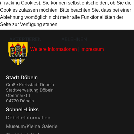
(Tracking Cookies). Sie können selbst entscheiden, ob Sie die
Cookies zulassen möchten. Bitte beachten Sie, dass bei einer
Ablehnung womöglich nicht mehr alle Funktionalitäten der
Seite zur Verfügung stehen.
AKZEPTIEREN
ABLEHNEN
Weitere Informationen
|
Impressum
Stadt Döbeln
Große Kreisstadt Döbeln
Stadtverwaltung Döbeln
Obermarkt 1
04720 Döbeln
Schnell-Links
Döbeln-Information
Museum/Kleine Galerie