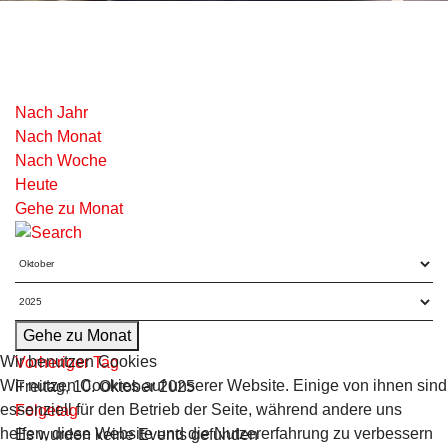
Nach Jahr
Nach Monat
Nach Woche
Heute
Gehe zu Monat
Gehe zu Monat
Wir benutzen Cookies
Vorheriger Tag
Wir nutzen Cookies auf unserer Website. Einige von ihnen sind
Freitag, 10. Oktober 2025
essenziell für den Betrieb der Seite, während andere uns
Folgetag
helfen, diese Website und die Nutzererfahrung zu verbessern
Es wurden keine Events gefunden