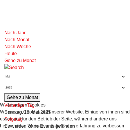
Nach Jahr
Nach Monat
Nach Woche
Heute
Gehe zu Monat
Gehe zu Monat
Wir benutzen Cookies
Vorheriger Tag
Wir nutzen Cookies auf unserer Website. Einige von ihnen sind
Sonntag, 18. Mai 2025
essenziell für den Betrieb der Seite, während andere uns
Folgetag
helfen, diese Website und die Nutzererfahrung zu verbessern
Es wurden keine Events gefunden