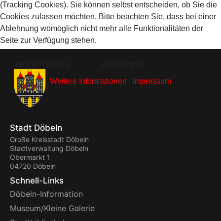
(Tracking Cookies). Sie können selbst entscheiden, ob Sie die
Cookies zulassen möchten. Bitte beachten Sie, dass bei einer
Ablehnung womöglich nicht mehr alle Funktionalitäten der
Seite zur Verfügung stehen.
AKZEPTIEREN
ABLEHNEN
Weitere Informationen
|
Impressum
Stadt Döbeln
Große Kreisstadt Döbeln
Stadtverwaltung Döbeln
Obermarkt 1
04720 Döbeln
Schnell-Links
Döbeln-Information
Museum/Kleine Galerie