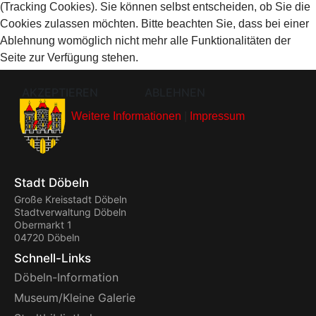
(Tracking Cookies). Sie können selbst entscheiden, ob Sie die
Cookies zulassen möchten. Bitte beachten Sie, dass bei einer
Ablehnung womöglich nicht mehr alle Funktionalitäten der
Seite zur Verfügung stehen.
AKZEPTIEREN
ABLEHNEN
Weitere Informationen
|
Impressum
Stadt Döbeln
Große Kreisstadt Döbeln
Stadtverwaltung Döbeln
Obermarkt 1
04720 Döbeln
Schnell-Links
Döbeln-Information
Museum/Kleine Galerie