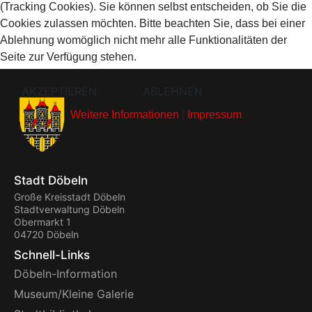
(Tracking Cookies). Sie können selbst entscheiden, ob Sie die
Cookies zulassen möchten. Bitte beachten Sie, dass bei einer
Ablehnung womöglich nicht mehr alle Funktionalitäten der
Seite zur Verfügung stehen.
AKZEPTIEREN
ABLEHNEN
Weitere Informationen
|
Impressum
Stadt Döbeln
Große Kreisstadt Döbeln
Stadtverwaltung Döbeln
Obermarkt 1
04720 Döbeln
Schnell-Links
Döbeln-Information
Museum/Kleine Galerie