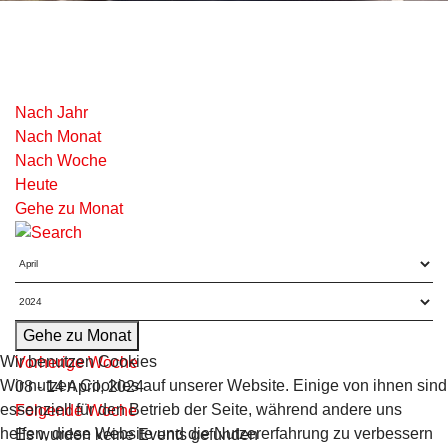
Nach Jahr
Nach Monat
Nach Woche
Heute
Gehe zu Monat
Gehe zu Monat
Wir benutzen Cookies
Vorherige Woche
Wir nutzen Cookies auf unserer Website. Einige von ihnen sind
08 - 14 April, 2024
essenziell für den Betrieb der Seite, während andere uns
Folgende Woche
helfen, diese Website und die Nutzererfahrung zu verbessern
Es wurden keine Events gefunden