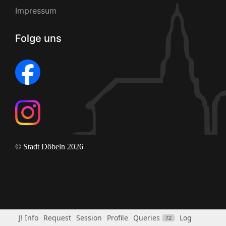
Impressum
Folge uns
© Stadt Döbeln 2026
J! Info
Request
Session
Profile
Queries
Log
72