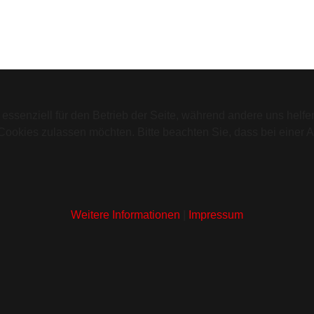
 essenziell für den Betrieb der Seite, während andere uns helf
 Cookies zulassen möchten. Bitte beachten Sie, dass bei einer 
Weitere Informationen
|
Impressum