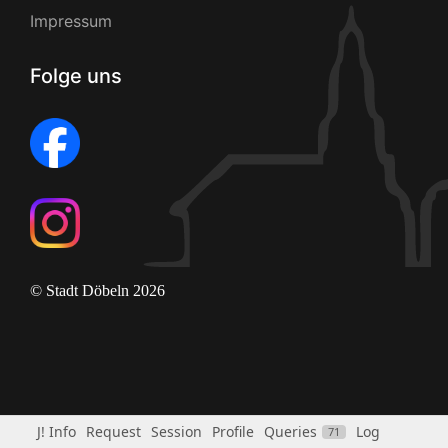
Impressum
Folge uns
© Stadt Döbeln 2026
J! Info
Request
Session
Profile
Queries
Log
71