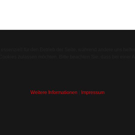
 essenziell für den Betrieb der Seite, während andere uns helf
 Cookies zulassen möchten. Bitte beachten Sie, dass bei einer 
Weitere Informationen
|
Impressum