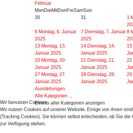
Februar
Mon
Die
Mit
Don
Fre
Sam
Son
30
31
1
M
20
6
Montag, 6. Januar
7
Dienstag, 7. Januar
8
M
2025
2025
20
13
Montag, 13.
14
Dienstag, 14.
15
Januar 2025
Januar 2025
Ja
20
Montag, 20.
21
Dienstag, 21.
22
Januar 2025
Januar 2025
Ja
27
Montag, 27.
28
Dienstag, 28.
29
Januar 2025
Januar 2025
Ja
Ausstellungen
Alle Kategorien ...
Wir benutzen Cookies
Events aller Kategorien anzeigen
Wir nutzen Cookies auf unserer Website. Einige von ihnen sind
(Tracking Cookies). Sie können selbst entscheiden, ob Sie die
zur Verfügung stehen.