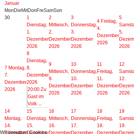
Januar
Mon
Die
Mit
Don
Fre
Sam
Son
30
1
2
3
5
4
Freitag,
Dienstag,
Mittwoch,
Donnerstag,
Samst
4.
1.
2.
3.
5.
Dezember
Dezember
Dezember
Dezember
Dezem
2026
2026
2026
2026
2026
8
Dienstag,
9
10
11
12
7
Montag,
8.
Mittwoch,
Donnerstag,
Freitag,
Samst
7.
Dezember
9.
10.
11.
12.
Dezember
2026
Dezember
Dezember
Dezember
Dezem
2026
20:00 Zu
2026
2026
2026
2026
Gast im
Volk ...
14
15
16
17
18
19
Montag,
Dienstag,
Mittwoch,
Donnerstag,
Freitag,
Samst
14.
15.
16.
17.
18.
19.
Wir benutzen Cookies
Dezember
Dezember
Dezember
Dezember
Dezember
Dezem