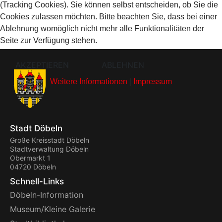
(Tracking Cookies). Sie können selbst entscheiden, ob Sie die
Cookies zulassen möchten. Bitte beachten Sie, dass bei einer
Ablehnung womöglich nicht mehr alle Funktionalitäten der
Seite zur Verfügung stehen.
AKZEPTIEREN
ABLEHNEN
Weitere Informationen
|
Impressum
Stadt Döbeln
Große Kreisstadt Döbeln
Stadtverwaltung Döbeln
Obermarkt 1
04720 Döbeln
Schnell-Links
Döbeln-Information
Museum/Kleine Galerie