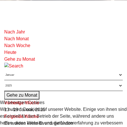
Nach Jahr
Nach Monat
Nach Woche
Heute
Gehe zu Monat
Gehe zu Monat
Wir benutzen Cookies
Vorherige Woche
Wir nutzen Cookies auf unserer Website. Einige von ihnen sind
13 - 19 Januar, 2025
essenziell für den Betrieb der Seite, während andere uns
Folgende Woche
helfen, diese Website und die Nutzererfahrung zu verbessern
Es wurden keine Events gefunden